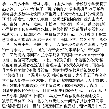
学、八邦乡小学、普马小学、白垭乡小学、卡松渡小学安装了
热水器。 （六）“给孩子一碗洁净的水”净水机项目 在了解到
德格县大多数学校饮用水严重污浊和携带有包虫卵的情况后，
阿咪妈啰启动了净水机项目。皇明太阳能的徐广茂先生为八
邦、白娅、达马、俄南、卡松渡、柯洛洞、普马、岳巴共8所
小学捐赠了10台皇明净水机，并额外配了双前置过滤器和PP
棉滤芯2个，超滤膜1个，总价值约为8万元。 八月香港明亮堂
慈善基金会捐赠给马尼干戈小学、玉隆小学、错阿小学、窝公
小学、竹庆小学、协庆小学，共六所学校各两台净水机，货值
约一万余元。 十月，通过“西部饮水”的李景林先生牵线搭
桥，又为柯洛洞和阿木拉小学配备了英国Lifesaver Jerrycan净
水桶，价值两万余元。 （七）“给孩子们一个温暖的冬天”棉
校服项目 志愿者在巡视中发现学生们冬天衣衫单薄，而德格
县大多数学校没有取暖设备。阿咪妈啰在七月份策划发起
了“给孩子们一个温暖的冬天”棉校服项目，为全县五千多名小
学生每人制作一身棉校服。广州春满校园群的爱心人士首先出
资为雄拖小学和燃姑小学出资购买了400件棉校服，该项目计
划募集善款100余万元，目前已募集到30余万元。 （八）马尼
干戈小学“晨曦”图书馆项目 马尼干戈寄宿制学校新建校舍，
孩子们没有图书馆。北京的刘晓虹女士闻讯后捐款十万元筹
建“晨曦”图书馆。目前书架定制工作也完成，预计四月中旬安