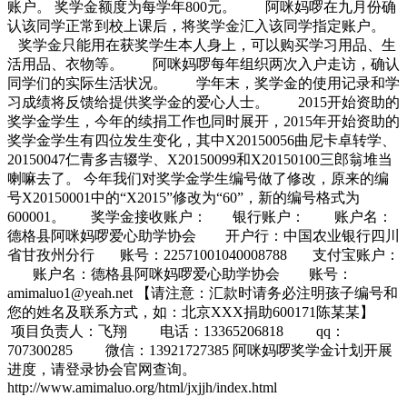
账户。 奖学金额度为每学年800元。 阿咪妈啰在九月份确
认该同学正常到校上课后，将奖学金汇入该同学指定账户。
奖学金只能用在获奖学生本人身上，可以购买学习用品、生
活用品、衣物等。 阿咪妈啰每年组织两次入户走访，确认
同学们的实际生活状况。 学年末，奖学金的使用记录和学
习成绩将反馈给提供奖学金的爱心人士。 2015开始资助的
奖学金学生，今年的续捐工作也同时展开，2015年开始资助的
奖学金学生有四位发生变化，其中X20150056曲尼卡卓转学、
20150047仁青多吉辍学、X20150099和X20150100三郎翁堆当
喇嘛去了。 今年我们对奖学金学生编号做了修改，原来的编
号X20150001中的“X2015”修改为“60”，新的编号格式为
600001。 奖学金接收账户： 银行账户： 账户名：
德格县阿咪妈啰爱心助学协会 开户行：中国农业银行四川
省甘孜州分行 账号：22571001040008788 支付宝账户：
账户名：德格县阿咪妈啰爱心助学协会 账号：
amimaluo1@yeah.net 【请注意：汇款时请务必注明孩子编号和
您的姓名及联系方式，如：北京XXX捐助600171陈某某】
项目负责人：飞翔 电话：13365206818 qq：
707300285 微信：13921727385 阿咪妈啰奖学金计划开展
进度，请登录协会官网查询。
http://www.amimaluo.org/html/jxjjh/index.html