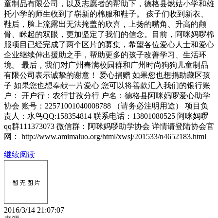
童制品有限公司，以及志愿者的帮助下，德格县燃姑小学和雄
托小学的师生收到了崭新的棉服和鞋子。 孩子们收到新衣、
鞋后，脸上流露出无法掩盖的欣喜，上扬的嘴角、升高的颧
骨、眯起的双眼，更加坚定了我们的信念。目前，阿咪妈啰棉
服项目已经完成了两个区片的募集，希望各位爱心人士和爱心
企业继续伸出援助之手，帮助更多的孩子改善学习、生活环
境。 最后，我们对广州春满校园群和广州时尚狗狗儿童制品
有限公司表示诚挚的谢意！ 爱心捐赠 如果您也想捐助藏区孩
子 如果您也想奉献一片爱心 您可以将善款汇入我们的银行账
户： 开户行：农行甘孜分行 户名：德格县阿咪妈啰爱心助学
协会 账号：22571001040008788 （请务必注明用途） 项目负
责人：水鸟QQ:158354814 联系电话：13801080525 阿咪妈啰
qq群111373073 微信群：阿咪妈啰助学协会 详情请登陆协会官
网： http://www.amimaluo.org/html/xwsj/201533/n4652183.html
继续阅读
2016/3/14 21:07:07