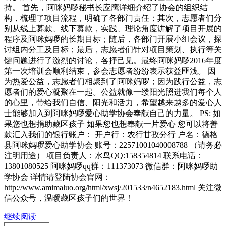
持。 首先，阿咪妈啰秘书长应鹰详细介绍了协会的组织结
构，梳理了项目流程，明确了各部门责任；其次，志愿者们分
别从线上募款、线下募款，实践、理论角度讲解了项目开展的
程序及阿咪妈啰的长期目标；随后，各部门开展小组会议，探
讨组内分工及目标；最后，志愿者们针对项目策划、执行等关
键问题进行了激烈的讨论，各抒己见。最终阿咪妈啰2016年度
第一次培训会顺利结束，参会志愿者纷纷表示获益匪浅。 因
为热爱公益，志愿者们相聚到了阿咪妈啰；因为践行公益，志
愿者们的爱心凝聚在一起。公益就像一缕阳光照进我们每个人
的心里，带给我们自信、阳光和活力，希望越来越多的爱心人
士能够加入到阿咪妈啰爱心助学协会奉献自己的力量。 PS: 如
果您也想捐助藏区孩子 如果您也想奉献一片爱心 您可以将善
款汇入我们的银行账户： 开户行：农行甘孜分行 户名：德格
县阿咪妈啰爱心助学协会 账号：22571001040008788 （请务必
注明用途） 项目负责人：水鸟QQ:158354814 联系电话：
13801080525 阿咪妈啰qq群：111373073 微信群：阿咪妈啰助
学协会 详情请登陆协会官网：
http://www.amimaluo.org/html/xwsj/201533/n4652183.html 关注微
信公众号，温暖藏区孩子们的世界！
继续阅读