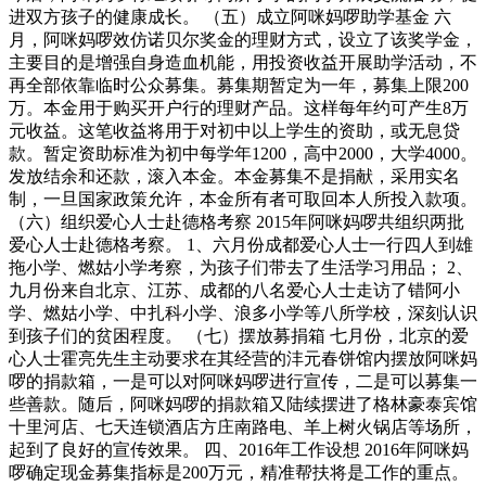
进双方孩子的健康成长。 （五）成立阿咪妈啰助学基金 六
月，阿咪妈啰效仿诺贝尔奖金的理财方式，设立了该奖学金，
主要目的是增强自身造血机能，用投资收益开展助学活动，不
再全部依靠临时公众募集。募集期暂定为一年，募集上限200
万。本金用于购买开户行的理财产品。这样每年约可产生8万
元收益。这笔收益将用于对初中以上学生的资助，或无息贷
款。暂定资助标准为初中每学年1200，高中2000，大学4000。
发放结余和还款，滚入本金。本金募集不是捐献，采用实名
制，一旦国家政策允许，本金所有者可取回本人所投入款项。
（六）组织爱心人士赴德格考察 2015年阿咪妈啰共组织两批
爱心人士赴德格考察。 1、六月份成都爱心人士一行四人到雄
拖小学、燃姑小学考察，为孩子们带去了生活学习用品； 2、
九月份来自北京、江苏、成都的八名爱心人士走访了错阿小
学、燃姑小学、中扎科小学、浪多小学等八所学校，深刻认识
到孩子们的贫困程度。 （七）摆放募捐箱 七月份，北京的爱
心人士霍亮先生主动要求在其经营的沣元春饼馆内摆放阿咪妈
啰的捐款箱，一是可以对阿咪妈啰进行宣传，二是可以募集一
些善款。随后，阿咪妈啰的捐款箱又陆续摆进了格林豪泰宾馆
十里河店、七天连锁酒店方庄南路电、羊上树火锅店等场所，
起到了良好的宣传效果。 四、2016年工作设想 2016年阿咪妈
啰确定现金募集指标是200万元，精准帮扶将是工作的重点。