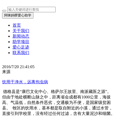
阿咪妈啰爱心助学
首页
关于我们
新闻动态
助学项目
爱心足迹
联系我们
2016/7/20 21:41:05
来源
饮用干净水，远离包虫病
德格县是“康巴文化中心、格萨尔王故里、南派藏医之源”。
但由于地处横断山脉之中，距离省会成都有1000公里，海拔
高、气温低，自然条件恶劣，交通极为不便，是国家级贫困
县。 牧区的饮用水，基本都是取自附近的小溪，通过水管，
直接引到学校里，没有经过任何过滤，含有大量泥沙和细菌。