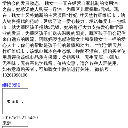
学协会的发展动态。 魏女士一直在经营自家轧制的食用油，
之前，她承诺他人购买一斤油，为藏区儿童捐助2元钱。现
在，魏女士又将她新的主营项目“竹妃”牌天然竹纤维纸巾，纳
入销售捐赠的范畴，延续了这一爱心接力，承诺每卖出一包纸
巾，就为藏区孩子捐助5元钱。她的善行大力支持爱心助学事
业的发展，为藏区孩子们送去温暖的阳光。藏区孩子们会记住
来自远方的暖流。阿咪妈啰也感谢魏女士和像魏女士一样的爱
心人士，你们的帮助是孩子们的希望和动力。 “竹妃”牌天然
竹纤维纸巾，该纸巾属本色生态纸，抑菌不漂白。据购买者使
用后评价该纸巾品质有保障，柔韧亲肤、无生无屑、0添加、
无香味，无有害化学残留，价格实惠，适合各种人群使用。
如有意愿购买者，可加魏女士微信进行关注。 微信号：
13261990196
继续阅读
2016/5/15 21:54:20
来源