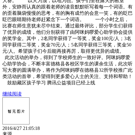
大赛。 以天为顶，以地为毡。孩子们坐在露天的教室
外，安静而认真的跟着老师的读音默默听写着每一个词语。有
的歪着脑袋慢慢的思考，有的胸有成竹的会意一笑，有的眨巴
眨巴眼睛期待老师赶紧念下一个词语。 一个小时之后，
比赛在师生意犹未尽中结束。通过最终评比，部分学生们获得
了优异的成绩，他们分别获得了由阿咪妈啰爱心助学协会提供
的奖学金。其中，2名同学获得了一等奖，奖金100元/人；3名
同学获得二等奖，奖金70元/人；5名同学获得三等奖，奖金50
元/人。希望孩子们今后能再接再厉，取得更优异的成绩。
此次活动的举办，得到了学校师生的一致好评。阿咪妈啰爱
心助学协会，不断丰富德格县各校区学生的课余生活，此次听
写大赛的圆满举办，将作为阿咪妈啰在德格县32所学校推广此
类活动的首举，希望得到更多爱心人士的关注、支持和帮助！
鼓励藏区孩子学习 腾讯公益项目已经上线
继续阅读
2016/4/27 21:05:18
来源