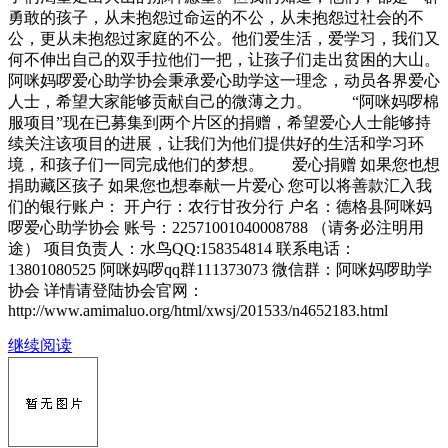
勇敢的孩子，从未抱怨过命运的不公，从未抱怨过社会的不
公，更从未抱怨过家庭的不公。他们爱生活，爱学习，我们又
何不伸出自己的双手拉他们一把，让孩子们走出贫困的大山。
阿咪妈啰爱心助学协会秉承爱心助学这一理念，动员各界爱心
人士，希望大家能够贡献自己的微薄之力。 “阿咪妈啰棉
服项目”现在已募集到两个片区的捐赠，希望爱心人士能够持
续关注该项目的进展，让我们为他们提供好的生活和学习环
境，和孩子们一同完成他们的梦想。 爱心捐赠 如果您也想
捐助藏区孩子 如果您也想奉献一片爱心 您可以将善款汇入我
们的银行账户： 开户行：农行甘孜分行 户名：德格县阿咪妈
啰爱心助学协会 账号：22571001040008788 （请务必注明用
途） 项目负责人：水鸟QQ:158354814 联系电话：
13801080525 阿咪妈啰qq群111373073 微信群：阿咪妈啰助学
协会 详情请登陆协会官网：
http://www.amimaluo.org/html/xwsj/201533/n4652183.html
继续阅读