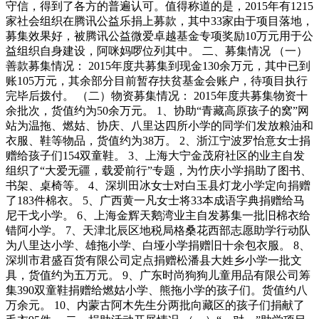
守信，得到了各方的普遍认可。值得称道的是，2015年有1215
家社会组织在腾讯公益乐捐上募款，其中33家由于项目落地，
募集效果好，被腾讯公益微爱卓越基金专项奖励10万元用于公
益组织自身建设，阿咪妈啰位列其中。 二、募集情况 （一）
善款募集情况： 2015年度共募集到现金130余万元，其中已到
账105万元，其余部分目前暂存扶贫基金会账户，待项目执行
完毕后拨付。 （二）物资募集情况： 2015年度共募集物资十
余批次，货值约为50余万元。 1、协助“青藏高原孩子的窝”网
站为温拖、燃姑、协庆、八里达四所小学的同学们发放粮油和
衣服、鞋等物品，货值约为38万。 2、浙江宁波罗怡意女士捐
赠给孩子们154双童鞋。 3、上海大宁金茂府社区的业主自发
组织了“大爱无疆，载爱前行”专题，为竹庆小学捐助了图书、
书架、桌椅等。 4、深圳田冰女士对白玉县灯龙小学定向捐赠
了183件棉衣。 5、广西黄一凡女士将33本成语字典捐赠给马
尼干戈小学。 6、上海金辉天鹅湾业主自发募集一批旧棉衣给
错阿小学。 7、天津北辰区地税局格桑花西部志愿助学行动队
为八里达小学、雄拖小学、白垭小学捐赠旧十余包衣服。 8、
深圳市君盛百货有限公司定点捐赠松潘县大姓乡小学一批文
具，货值约为五万元。 9、广东时尚狗狗儿童用品有限公司筹
集390双童鞋捐赠给燃姑小学、熊拖小学的孩子们。货值约八
万余元。 10、内蒙古阿木先生分两批向藏区的孩子们捐献了