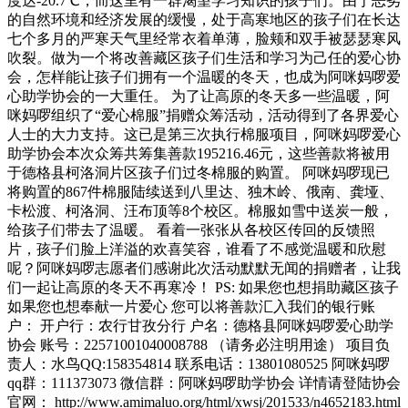
度达-20.7℃，而这里有一群渴望学习知识的孩子们。由于恶劣
的自然环境和经济发展的缓慢，处于高寒地区的孩子们在长达
七个多月的严寒天气里经常衣着单薄，脸颊和双手被瑟瑟寒风
吹裂。做为一个将改善藏区孩子们生活和学习为己任的爱心协
会，怎样能让孩子们拥有一个温暖的冬天，也成为阿咪妈啰爱
心助学协会的一大重任。 为了让高原的冬天多一些温暖，阿
咪妈啰组织了“爱心棉服”捐赠众筹活动，活动得到了各界爱心
人士的大力支持。这已是第三次执行棉服项目，阿咪妈啰爱心
助学协会本次众筹共筹集善款195216.46元，这些善款将被用
于德格县柯洛洞片区孩子们过冬棉服的购置。 阿咪妈啰现已
将购置的867件棉服陆续送到八里达、独木岭、俄南、龚垭、
卡松渡、柯洛洞、汪布顶等8个校区。棉服如雪中送炭一般，
给孩子们带去了温暖。 看着一张张从各校区传回的反馈照
片，孩子们脸上洋溢的欢喜笑容，谁看了不感觉温暖和欣慰
呢？阿咪妈啰志愿者们感谢此次活动默默无闻的捐赠者，让我
们一起让高原的冬天不再寒冷！ PS: 如果您也想捐助藏区孩子
如果您也想奉献一片爱心 您可以将善款汇入我们的银行账
户： 开户行：农行甘孜分行 户名：德格县阿咪妈啰爱心助学
协会 账号：22571001040008788 （请务必注明用途） 项目负
责人：水鸟QQ:158354814 联系电话：13801080525 阿咪妈啰
qq群：111373073 微信群：阿咪妈啰助学协会 详情请登陆协会
官网： http://www.amimaluo.org/html/xwsj/201533/n4652183.html