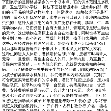
下图展示的是德格县某乡的一个取水点。它的供水范围是乡政
府、卫生院和小学校。 树枝下面就是汲水井 汲水井内部 我
们的孩子喝的就是这样的水！ 但是泥沙、细菌都这不是最可
怕的！最令人担忧的的是，水中还有可以致人于死地的棘球绦
虫虫卵！这种人畜共患的寄生虫广泛存在于狗、狐狸、牛、羊
等动物体内，它们粪便中含有大量虫卵。青藏高原是野生动物
的天堂。这些动物在高原上自由自在地生活，同时也将寄生虫
卵带到了每一条小河边。而我们的村民、孩子们饮用的，就是
这些没有经过任何处理的河水。即使煮沸也不足以杀死它们，
因为那里海拔普遍在四千米以上，沸水温度只有70度左右。
这种虫卵进入人体后，潜伏期长达5到30年，患者平时与常人
无异，一旦发病，寄生虫会在人的肝、肺等内脏，乃至脑子、
骨髓内大量繁殖，一年内就会死亡。这就是大家熟知的包虫
病。 为了解决这一关乎孩子生与死的问题，阿咪妈啰发起了
为孩子们募集净水机项目。 我们选择国内知名品牌，定制了
符合藏区实际使用条件的净水机，增配了前置过滤器、压力桶
和自吸泵。按平均80名同学一台配置，共需采购83台，含运
费、安装费的单价是4990元，合计为414170元。 这个项目将
惠及七千多名同学和老师，让他们远离包虫病困扰。 PS: 如
果您也想捐助藏区孩子 如果您也想奉献一片爱心 您可以将善
款汇入我们的银行账户： 开户行：农行甘孜分行 户名：德格