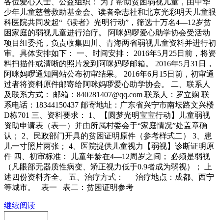
各位爱心人士、公益组织： 为了帮助贫困弱视儿童，由中华
少年儿童慈善救助基金会、读者杂志社和北京光彩明天儿童眼
科医院共同发起“《读者》光明行动”，筛选十万名4—12岁贫
困家庭的弱视儿童进行治疗。 阿咪妈啰爱心助学协会受活动
项目组委托，负责收集四川、青海两省弱视儿童资料并进行初
审。具体安排如下： 一、时间安排： 2016年5月25日前，将资
料扫描件或清晰的照片发到阿咪妈啰邮箱。 2016年5月31日，
阿咪妈啰通知网站公布初审结果。 2016年6月15日前，初审通
过者将资料原件邮寄给阿咪妈啰爱心助学协会。 二、联系人
及联系方式： 邮箱：840281407@qq.com 联系人：罗立娴 联
系电话：18344150437 邮寄地址：广东省兴宁市南坛路文兴楼
D栋701 三、资料要求： 1、【圆梦光明宝宝行动】儿童弱视
资助申请表（表一）并由所属村委会于“家庭情况”处盖章确
认； 2、民政部门开具的贫困证明原件（参考样式二） 3、患
儿一寸照片两张； 4、医院提供儿童视力【弱视】诊断证明原
件 四、初审标准： 儿童年龄在4—12周岁之间； 必须是弱视
（凡眼部无器质性病变、矫正视力低于0.9者成为弱视）； 上
述四份资料齐全。 五、治疗方式： 治疗地点：成都、西宁
等城市。 表一 表二：贫困证明参考
继续阅读