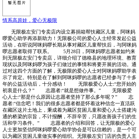
情系高原娃，爱心无极限
无限极左安门专卖店内设立募捐箱帮扶藏区儿童，阿咪妈
啰爱心助学再添新助力！无限极公司的爱心人士经常发起公益
活动，在听说阿咪妈啰长期从事对藏区儿童帮扶后，与阿咪妈
啰志愿者取得了联系。 5月28日，阿咪妈啰志愿者如约来
到无限极左安门专卖店，详细介绍了德格县的地理环境、教育
现状以及阿咪妈啰为孩子们做过的事情和将要开展的活动。通
过对这四个方面的了解，无极限的爱心人士对阿咪妈啰助学表
示了肯定。特别是在了解到阿咪妈啰的志愿者已经参与了十多
年的公益活动后，十分感动！ 无限极爱心人士:“您开始的
初衷是什么？” 志愿者:“就是想做件事。” 无限极爱
心人士:“那是什么原因让志愿者坚持了那么多年呢？” 志
愿者:“信念吧！我们的很多志愿者都是怀着这种信念一直活跃
在藏区这片土地上，秉成着为藏区贫困儿童和爱心人士搭建沟
通的桥梁的宗旨，不计报酬，不辞辛苦，只愿改善孩子们的生
活和学习条件。” 志愿者的介绍和回答，让无限极的爱心
人士更加坚信阿咪妈啰爱心助学协会是可以信赖的，是一个可
以为藏区贫困儿童做实事的组织。无限极左安门店的负责人主