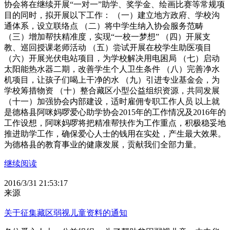
协会将在继续开展“一对一”助学、奖学金、绘画比赛等常规项
目的同时，拟开展以下工作： （一）建立地方政府、学校沟
通体系，设立联络点 （二）将中学生纳入协会服务范畴
（三）增加帮扶精准度，实现“一校一梦想” （四）开展支
教、巡回授课老师活动 （五）尝试开展在校学生助医项目
（六）开展光伏电站项目，为学校解决用电困局 （七）启动
太阳能热水器二期，改善学生个人卫生条件 （八）完善净水
机项目，让孩子们喝上干净的水 （九）引进专业基金会，为
学校筹措物资 （十）整合藏区小型公益组织资源，共同发展
（十一）加强协会内部建设，适时雇佣专职工作人员 以上就
是德格县阿咪妈啰爱心助学协会2015年的工作情况及2016年的
工作设想，阿咪妈啰将把精准帮扶作为工作重点，积极稳妥地
推进助学工作，确保爱心人士的钱用在实处，产生最大效果。
为德格县的教育事业的健康发展，贡献我们全部力量。
继续阅读
2016/3/31 21:53:17
来源
关于征集藏区弱视儿童资料的通知