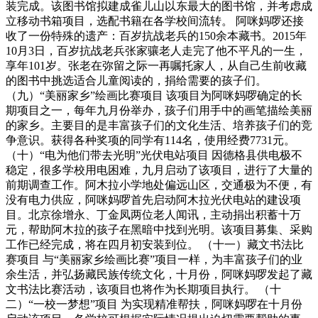
装完成。该图书馆拟建成雀儿山以东最大的图书馆，并考虑成
立移动书箱项目，选配书籍在各学校间流转。 阿咪妈啰还接
收了一份特殊的遗产：百岁抗战老兵的150余本藏书。2015年
10月3日，百岁抗战老兵张家骧老人走完了他不平凡的一生，
享年101岁。张老在弥留之际一再嘱托家人，从自己生前收藏
的图书中挑选适合儿童阅读的，捐给需要的孩子们。
（九）“美丽家乡”绘画比赛项目 该项目为阿咪妈啰确定的长
期项目之一，每年九月份举办，孩子们用手中的画笔描绘美丽
的家乡。主要目的是丰富孩子们的文化生活、培养孩子们的竞
争意识。获得各种奖项的同学有114名，使用经费7731元。
（十）“电为他们带去光明”光伏电站项目 因德格县供电极不
稳定，很多学校用电困难，九月启动了该项目，进行了大量的
前期调查工作。阿木拉小学地处偏远山区，交通极为不便，有
没有电力供应，阿咪妈啰首先启动阿木拉光伏电站的建设项
目。北京徐增永、丁金凤两位老人闻讯，主动捐出积蓄十万
元，帮助阿木拉的孩子在黑暗中找到光明。该项目募集、采购
工作已经完成，将在四月初安装到位。 （十一）藏文书法比
赛项目 与“美丽家乡绘画比赛”项目一样，为丰富孩子们的业
余生活，并弘扬藏民族传统文化，十月份，阿咪妈啰发起了藏
文书法比赛活动，该项目也将作为长期项目执行。 （十
二）“一校一梦想”项目 为实现精准帮扶，阿咪妈啰在十月份