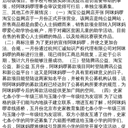
启动该项目。各学校可根据实际情况提出迫切需要帮助的事
项，经阿咪妈啰理事会审议觉得可行后，单独立项募集。
三、其他工作开展情况： （一）淘宝公益网店开张 阿咪妈啰
淘宝公益网店于一月份正式开张营业。该网店是纯公益网站，
所售商品都是由爱心人士捐赠而来，销售款项全部转入阿咪妈
啰爱心助学协会账户，用于对藏区贫困儿童的助学活动。目前
在售的有爱心人士捐赠的饰品，以及绘画比赛获奖作品。
（二）商标注册 为了更好的宣传阿咪妈啰，并使之更加合
法、合规，一月份通过杭州汇诚知识产权代理有限公司对阿咪
妈啰的商标进行注册。现已得到工商总局批复，正处于公示
期，预计六月份能够注册成功。 （三）登陆腾讯公益、淘宝
公益、新公益 五月份，阿咪妈啰募款项目同时登陆腾讯公益
和新公益平台！这又是阿咪妈啰一个具有里程碑意义的日子。
募款项目能登陆这两家知名平台，并被有关公募机构认领，说
明阿咪妈啰的募款流程已经达到了公募机构所要求的规范，为
阿咪妈啰今后的筹款活动提供更加广阔的空间。 （四）史家
七条小学一年级三班与玉隆小学一年级结为友谊班 为了让德
格的孩子们能与内地孩子建立联系，增进互相了解，经阿咪妈
啰牵线搭桥，五月份北京市史家教育集团七条小学一年级三班
与玉隆小学一年级结为友谊班。双方小朋友互通了信件，史家
七条小学的同学还募集了六箱图书赠送给玉隆小学的同学们。
今后，阿咪妈啰将继续引导两所小学的同学开展交流活动，促