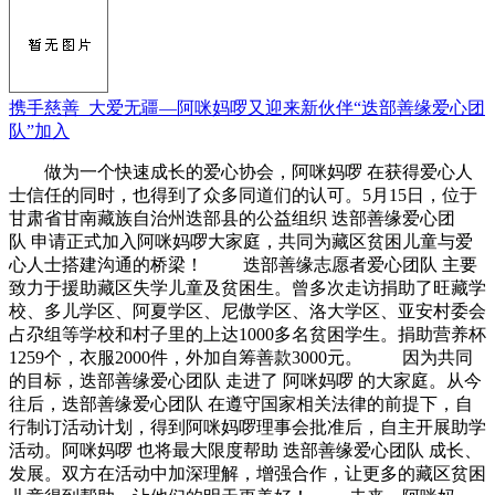
携手慈善 大爱无疆—阿咪妈啰又迎来新伙伴“迭部善缘爱心团
队”加入
做为一个快速成长的爱心协会，阿咪妈啰 在获得爱心人
士信任的同时，也得到了众多同道们的认可。5月15日，位于
甘肃省甘南藏族自治州迭部县的公益组织 迭部善缘爱心团
队 申请正式加入阿咪妈啰大家庭，共同为藏区贫困儿童与爱
心人士搭建沟通的桥梁！ 迭部善缘志愿者爱心团队 主要
致力于援助藏区失学儿童及贫困生。曾多次走访捐助了旺藏学
校、多儿学区、阿夏学区、尼傲学区、洛大学区、亚安村委会
占尕组等学校和村子里的上达1000多名贫困学生。捐助营养杯
1259个，衣服2000件，外加自筹善款3000元。 因为共同
的目标，迭部善缘爱心团队 走进了 阿咪妈啰 的大家庭。从今
往后，迭部善缘爱心团队 在遵守国家相关法律的前提下，自
行制订活动计划，得到阿咪妈啰理事会批准后，自主开展助学
活动。阿咪妈啰 也将最大限度帮助 迭部善缘爱心团队 成长、
发展。双方在活动中加深理解，增强合作，让更多的藏区贫困