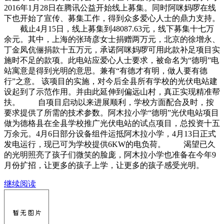
2016年1月28日在腾讯公益开始线上募集。同时阿咪妈啰在线
下也开始了宣传、募集工作，得到众多爱心人士的鼎力支持。
截止4月15日，线上募集到48087.63元，线下募集十七万
余元。其中，上海的张琦彦女士捐赠两万元，北京的徐增永、
丁金凤伉俪捐款十五万元，承诺阿咪妈啰可用此款补足项目实
施时不足的款项。此电站应爱心人士要求，被命名为“德明”电
站寓意是得到光明的意思。兼有“有德才有明，做人要有德
行”之意。 该项目的实施，对今后全县所有学校的光伏电站建
设起到了示范作用。并由此延伸到偏远山村，真正实现精准帮
扶。 自项目启动以来进展顺利，学校方面配合及时，按
要求提供了所需的技术参数。阿木拉小学“德明”光伏电站项目
做为德格县在全县学校推广光伏电站的试点项目，总投资十五
万余元。4月6日部分设备组件运抵阿木拉小学，4月13日正式
发电运行，现已可为学校提供6KW的电负荷。 渴望已久
的光明照亮了孩子们微笑的脸庞，阿木拉小学也准备在今年9
月份扩招，让更多的孩子上学，让更多的孩子感受光明。
继续阅读