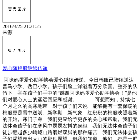
2016/3/25 21:21:25
来源
爱心随棉服继续传递
阿咪妈啰爱心助学协会爱心继续传递。今日棉服已陆续送达
普马小学、岳巴小学。孩子们脸上洋溢着万分欣喜。整齐的队
伍下，举在孩子们手中的“感谢阿咪妈啰爱心助学协会！”是他
们对爱心人士的遥远回应和感谢。 可想而知，持续七
个月之久的高寒地带，对于孩子们来说，能够拥有一套保暖的
棉服更是雪中送炭。新学期，新气象，红彤彤的棉服映照着新
的开始。寒门子弟，我们更应给予更多的关心和帮助。我们无
法体会孩子们在寒风中瑟瑟发抖的身躯，我们无法体会孩子们
徒步翻越多少崎岖山路磨烂双脚的那种痛苦，我们无法体会孩
子们渴望走出大山的那种愿望。但我们知道，他们，都是一群