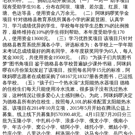
毛衣95件。 二、捐助活动开展情况 （一）“一对一”助学项目
现有受助学生91名，分布在阿坝、壤塘、若尔盖、红原、壤
塘、色达等县，使用资金八万余元。 （二）阿咪妈啰奖学金
项目 针对德格县教育系统所属各小学的家庭贫困、认真学
习、学习成绩优异的学生。学校每年按学生总数3%的比例推
荐，最终维持在10%的学生得到帮助。本年度受助学生170
人，使用资金13600元。 （三）学习优胜奖项目 该项目只针对
德格县教育系统所属各小学。评选标准为：各学校上一学年期
末考试总成绩最好的两名同学。本年度获奖同学为65人，每人
奖金300元，共使用资金19500元。 （四）“为孩子们共筑图书
梦”图书角项目 鉴于德格县各学校普遍缺少课外书籍，阿咪妈
啰在6月份策划发起了该项目。按照每名同学15元的标准，阿
咪妈啰志愿者在成都采购了68167元18327册各类图书，已运抵
各学校。 （五）“孩子们一个热水澡”太阳能热水器项目 德格
的住校生们每天只能使用冷水洗漱，很多孩子没有洗过热水
澡，这种情况让很多爱心人士感到揪心。为此，阿咪妈啰决定
为德格县所有的住校生，按照每人10L的标准配置太阳能热水
器。该项目在2014年10月立项，2015年5月开始在腾讯公益上
募集。线上线下共募集到570390.48元。4月1日至7月20日分三
批为玉隆小学、中扎科小学、浪多小学、俄支小学、俄南小
学、年古小学、窝公小学、错阿小学、雄托小学、燃姑小学、
竹庆小学、八里达小学、柯洛洞小学、达马乡小学、岳巴乡小