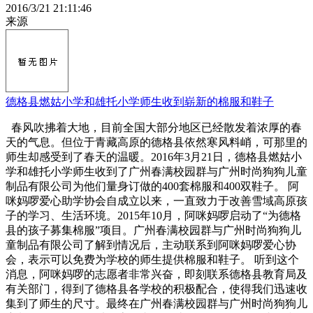
2016/3/21 21:11:46
来源
德格县燃姑小学和雄托小学师生收到崭新的棉服和鞋子
春风吹拂着大地，目前全国大部分地区已经散发着浓厚的春
天的气息。但位于青藏高原的德格县依然寒风料峭，可那里的
师生却感受到了春天的温暖。2016年3月21日，德格县燃姑小
学和雄托小学师生收到了广州春满校园群与广州时尚狗狗儿童
制品有限公司为他们量身订做的400套棉服和400双鞋子。 阿
咪妈啰爱心助学协会自成立以来，一直致力于改善雪域高原孩
子的学习、生活环境。2015年10月，阿咪妈啰启动了“为德格
县的孩子募集棉服”项目。广州春满校园群与广州时尚狗狗儿
童制品有限公司了解到情况后，主动联系到阿咪妈啰爱心协
会，表示可以免费为学校的师生提供棉服和鞋子。 听到这个
消息，阿咪妈啰的志愿者非常兴奋，即刻联系德格县教育局及
有关部门，得到了德格县各学校的积极配合，使得我们迅速收
集到了师生的尺寸。最终在广州春满校园群与广州时尚狗狗儿